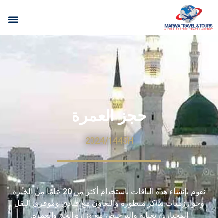
حجز العمرة
2024/1445H
نقوم بإنشاء هذه الباقات باستخدام أكثر من 20 عامًا من الخبرة
وخوارزميات تذاكر متطورة والتعاون مع فنادق وموفري النقل
المختارين بعناية والترخيص مع وزارة الحج والعمرة.